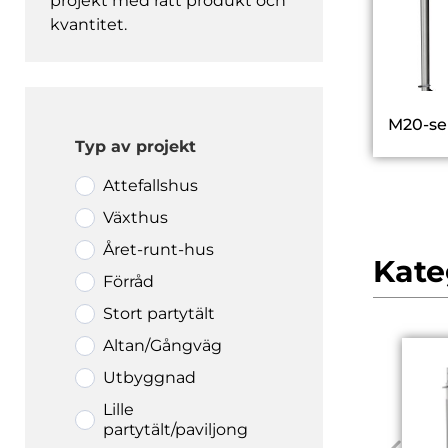
projekt med rätt produkt och
kvantitet.
M20-se
Typ av projekt
Attefallshus
Växthus
Året-runt-hus
Kate
Förråd
Stort partytält
Altan/Gångväg
Utbyggnad
Lille
partytält/paviljong