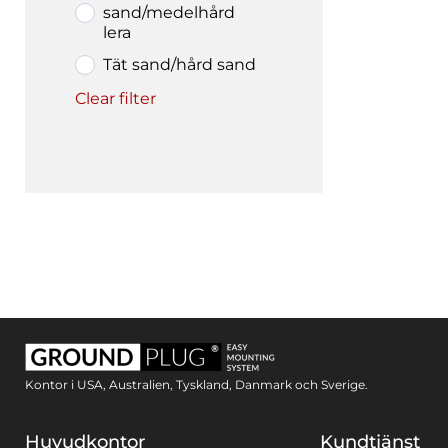
sand/medelhård
lera
Tät sand/hård sand
Clear filter
Kontor i USA, Australien, Tyskland, Danmark och Sverige.
Huvudkontor
Kundtjänst