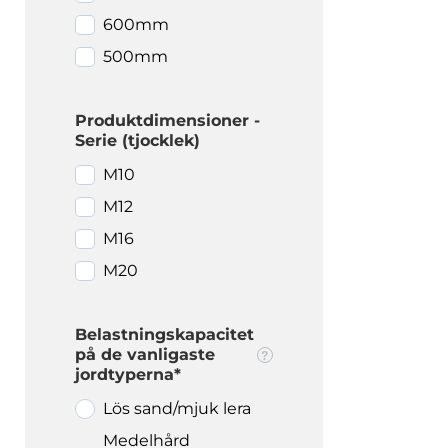
600mm
500mm
Produktdimensioner -
Serie (tjocklek)
M10
M12
M16
M20
Belastningskapacitet
på de vanligaste
jordtyperna*
Lös sand/mjuk lera
Medelhård