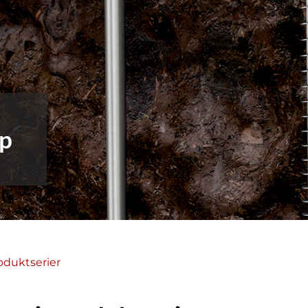
p
oduktserier