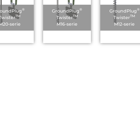
®
®
®
oundPlug
GroundPlug
GroundPlug
TM
TM
TM
Twister
Twister
Twister
M20-serie
M16-serie
M12-serie