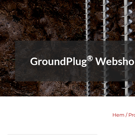
®
GroundPlug
Websho
Hem
/ Pr