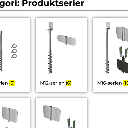
gori: Produktserier
rien
(3)
M12-serien
(6)
M16-serien
(1