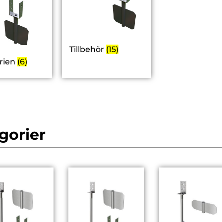
Tillbehör
(15)
rien
(6)
gorier