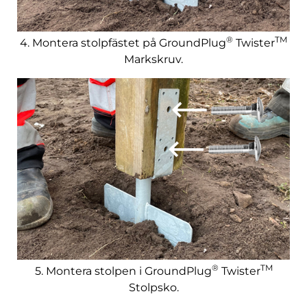
®
TM
4. Montera stolpfästet på GroundPlug
Twister
Markskruv.
®
TM
5. Montera stolpen i GroundPlug
Twister
Stolpsko.