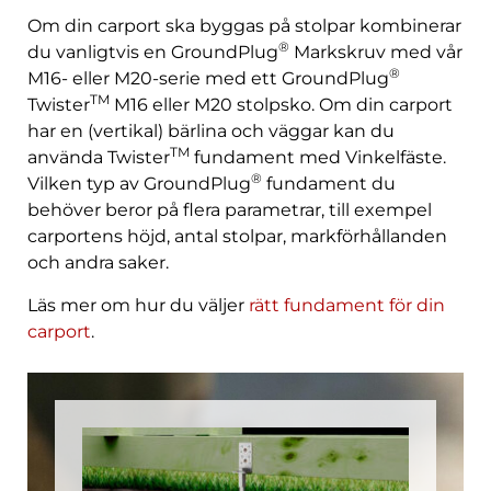
Om din carport ska byggas på stolpar kombinerar
®
du vanligtvis en GroundPlug
Markskruv med vår
®
M16- eller M20-serie med ett GroundPlug
TM
Twister
M16 eller M20 stolpsko. Om din carport
har en (vertikal) bärlina och väggar kan du
TM
använda Twister
fundament med Vinkelfäste.
®
Vilken typ av GroundPlug
fundament du
behöver beror på flera parametrar, till exempel
carportens höjd, antal stolpar, markförhållanden
och andra saker.
Läs mer om hur du väljer
rätt fundament för din
carport
.