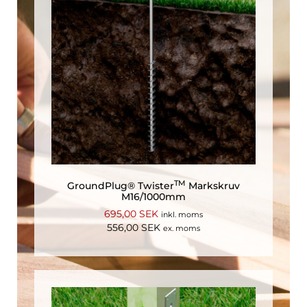
TM
GroundPlug® Twister
Markskruv
M16/1000mm
695,00
SEK
inkl. moms
556,00
SEK
ex. moms