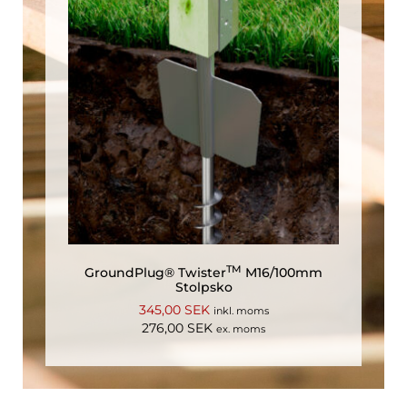
TM
GroundPlug® Twister
M16/100mm
Stolpsko
345,00
SEK
inkl. moms
276,00
SEK
ex. moms