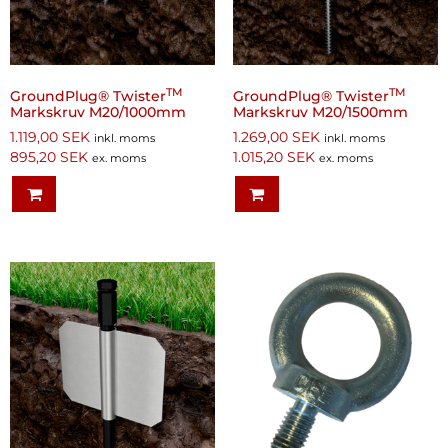
TM
TM
GroundPlug® Twister
GroundPlug® Twister
Markskruv M20/1000mm
Markskruv M20/1500mm
1.119,00
SEK
1.269,00
SEK
inkl. moms
inkl. moms
895,20
SEK
1.015,20
SEK
ex. moms
ex. moms