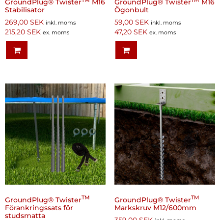
TM
TM
GroundPlug® Twister
M16
GroundPlug® Twister
M16
Stabilisator
Ögonbult
269,00
SEK
59,00
SEK
inkl. moms
inkl. moms
215,20
SEK
47,20
SEK
ex. moms
ex. moms
TM
TM
GroundPlug® Twister
GroundPlug® Twister
Förankringssats för
Markskruv M12/600mm
studsmatta
359,00
SEK